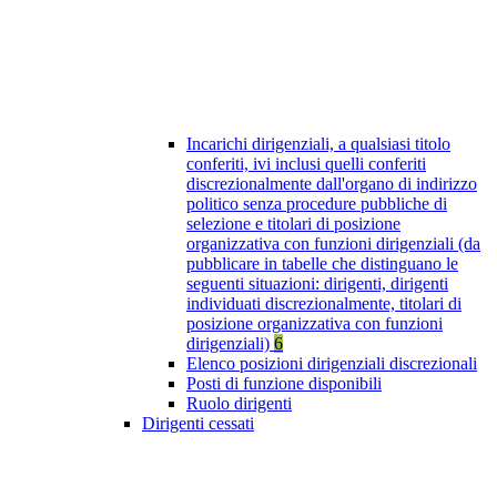
Incarichi dirigenziali, a qualsiasi titolo
conferiti, ivi inclusi quelli conferiti
discrezionalmente dall'organo di indirizzo
politico senza procedure pubbliche di
selezione e titolari di posizione
organizzativa con funzioni dirigenziali (da
pubblicare in tabelle che distinguano le
seguenti situazioni: dirigenti, dirigenti
individuati discrezionalmente, titolari di
posizione organizzativa con funzioni
dirigenziali)
6
Elenco posizioni dirigenziali discrezionali
Posti di funzione disponibili
Ruolo dirigenti
Dirigenti cessati