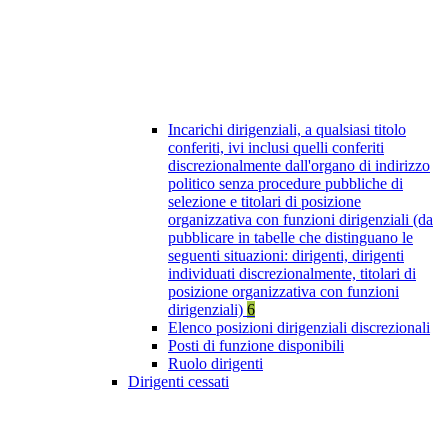
Incarichi dirigenziali, a qualsiasi titolo
conferiti, ivi inclusi quelli conferiti
discrezionalmente dall'organo di indirizzo
politico senza procedure pubbliche di
selezione e titolari di posizione
organizzativa con funzioni dirigenziali (da
pubblicare in tabelle che distinguano le
seguenti situazioni: dirigenti, dirigenti
individuati discrezionalmente, titolari di
posizione organizzativa con funzioni
dirigenziali)
6
Elenco posizioni dirigenziali discrezionali
Posti di funzione disponibili
Ruolo dirigenti
Dirigenti cessati