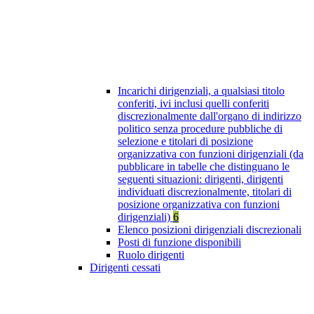
Incarichi dirigenziali, a qualsiasi titolo
conferiti, ivi inclusi quelli conferiti
discrezionalmente dall'organo di indirizzo
politico senza procedure pubbliche di
selezione e titolari di posizione
organizzativa con funzioni dirigenziali (da
pubblicare in tabelle che distinguano le
seguenti situazioni: dirigenti, dirigenti
individuati discrezionalmente, titolari di
posizione organizzativa con funzioni
dirigenziali)
6
Elenco posizioni dirigenziali discrezionali
Posti di funzione disponibili
Ruolo dirigenti
Dirigenti cessati