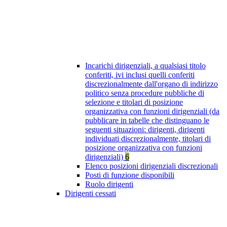
Incarichi dirigenziali, a qualsiasi titolo
conferiti, ivi inclusi quelli conferiti
discrezionalmente dall'organo di indirizzo
politico senza procedure pubbliche di
selezione e titolari di posizione
organizzativa con funzioni dirigenziali (da
pubblicare in tabelle che distinguano le
seguenti situazioni: dirigenti, dirigenti
individuati discrezionalmente, titolari di
posizione organizzativa con funzioni
dirigenziali)
6
Elenco posizioni dirigenziali discrezionali
Posti di funzione disponibili
Ruolo dirigenti
Dirigenti cessati