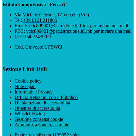
Istituto Comprensivo "Ferrari"
Via Michele Cerrone, 17 Vercelli (VC)
Tel:
+39 0161 211805
Email:
vcic809001@istruzione.it
Link per inviare una mail
PEC:
vcic809001@pec.istruzione.it
Link per inviare una mail
C.F.: 94023430021
Cod. Univoco: UFSW0J
Sezione Link Utili
Cookie policy
Note legali
Informativa Privacy
Ufficio Relazioni con il Pubblico
Dichiarazione di accessibilità
Obiettivi di accessibilità
Whistleblowing
Gestione consensi cookie
Amministrazione trasparente
Pagina visualizzata
1139352
volte