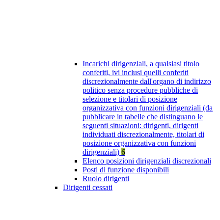
Incarichi dirigenziali, a qualsiasi titolo
conferiti, ivi inclusi quelli conferiti
discrezionalmente dall'organo di indirizzo
politico senza procedure pubbliche di
selezione e titolari di posizione
organizzativa con funzioni dirigenziali (da
pubblicare in tabelle che distinguano le
seguenti situazioni: dirigenti, dirigenti
individuati discrezionalmente, titolari di
posizione organizzativa con funzioni
dirigenziali)
6
Elenco posizioni dirigenziali discrezionali
Posti di funzione disponibili
Ruolo dirigenti
Dirigenti cessati