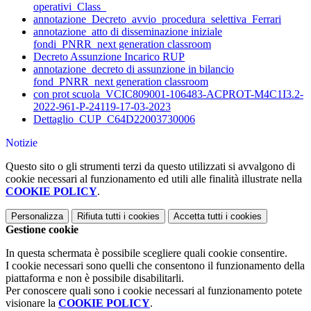
operativi_Class_
annotazione_Decreto_avvio_procedura_selettiva_Ferrari
annotazione_atto di disseminazione iniziale
fondi_PNRR_next generation classroom
Decreto Assunzione Incarico RUP
annotazione_decreto di assunzione in bilancio
fond_PNRR_next generation classroom
con prot scuola_VCIC809001-106483-ACPROT-M4C1I3.2-
2022-961-P-24119-17-03-2023
Dettaglio_CUP_C64D22003730006
Notizie
Questo sito o gli strumenti terzi da questo utilizzati si avvalgono di
cookie necessari al funzionamento ed utili alle finalità illustrate nella
COOKIE POLICY
.
Personalizza
Rifiuta tutti
i cookies
Accetta tutti
i cookies
Gestione cookie
In questa schermata è possibile scegliere quali cookie consentire.
I cookie necessari sono quelli che consentono il funzionamento della
piattaforma e non è possibile disabilitarli.
Per conoscere quali sono i cookie necessari al funzionamento potete
visionare la
COOKIE POLICY
.