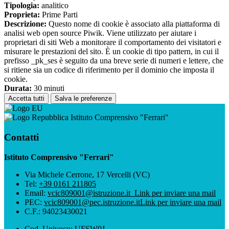
Tipologia:
analitico
Proprieta:
Prime Parti
Descrizione:
Questo nome di cookie è associato alla piattaforma di
analisi web open source Piwik. Viene utilizzato per aiutare i
proprietari di siti Web a monitorare il comportamento dei visitatori e
misurare le prestazioni del sito. È un cookie di tipo pattern, in cui il
prefisso _pk_ses è seguito da una breve serie di numeri e lettere, che
si ritiene sia un codice di riferimento per il dominio che imposta il
cookie.
Durata:
30 minuti
Accetta tutti
Salva le preferenze
Istituto Comprensivo "Ferrari"
Contatti
Istituto Comprensivo "Ferrari"
Via Michele Cerrone, 17 Vercelli (VC)
Tel:
+39 0161 211805
Email:
vcic809001@istruzione.it
Link per inviare una mail
PEC:
vcic809001@pec.istruzione.it
Link per inviare una mail
C.F.: 94023430021
Cod. Univoco: UFSW0J