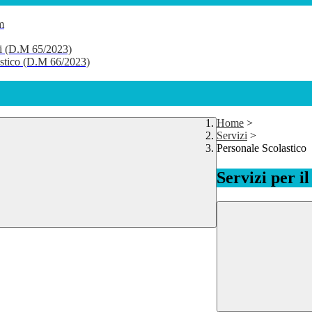
m
li (D.M 65/2023)
lastico (D.M 66/2023)
Home
>
Servizi
>
Personale Scolastico
Servizi per i