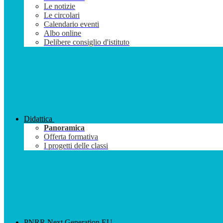
Le notizie
Le circolari
Calendario eventi
Albo online
Delibere consiglio d'istituto
Didattica
Panoramica
Offerta formativa
I progetti delle classi
PNRR Next Generation EU