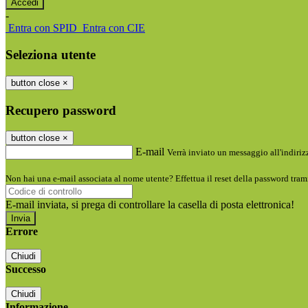
-
Entra con SPID
Entra con CIE
Seleziona utente
button close
×
Recupero password
button close
×
E-mail
Verrà inviato un messaggio all'indirizz
Non hai una e-mail associata al nome utente? Effettua il reset della password tram
E-mail inviata, si prega di controllare la casella di posta elettronica!
Errore
Chiudi
Successo
Chiudi
Informazione