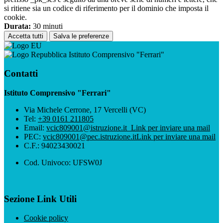
si ritiene sia un codice di riferimento per il dominio che imposta il
cookie.
Durata:
30 minuti
Accetta tutti
Salva le preferenze
Istituto Comprensivo "Ferrari"
Contatti
Istituto Comprensivo "Ferrari"
Via Michele Cerrone, 17 Vercelli (VC)
Tel:
+39 0161 211805
Email:
vcic809001@istruzione.it
Link per inviare una mail
PEC:
vcic809001@pec.istruzione.it
Link per inviare una mail
C.F.: 94023430021
Cod. Univoco: UFSW0J
Sezione Link Utili
Cookie policy