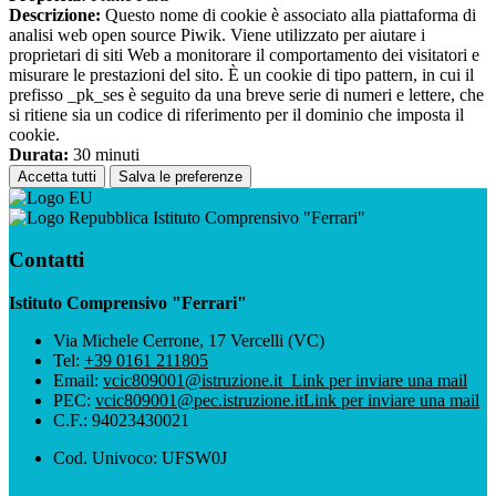
Descrizione:
Questo nome di cookie è associato alla piattaforma di
analisi web open source Piwik. Viene utilizzato per aiutare i
proprietari di siti Web a monitorare il comportamento dei visitatori e
misurare le prestazioni del sito. È un cookie di tipo pattern, in cui il
prefisso _pk_ses è seguito da una breve serie di numeri e lettere, che
si ritiene sia un codice di riferimento per il dominio che imposta il
cookie.
Durata:
30 minuti
Accetta tutti
Salva le preferenze
Istituto Comprensivo "Ferrari"
Contatti
Istituto Comprensivo "Ferrari"
Via Michele Cerrone, 17 Vercelli (VC)
Tel:
+39 0161 211805
Email:
vcic809001@istruzione.it
Link per inviare una mail
PEC:
vcic809001@pec.istruzione.it
Link per inviare una mail
C.F.: 94023430021
Cod. Univoco: UFSW0J