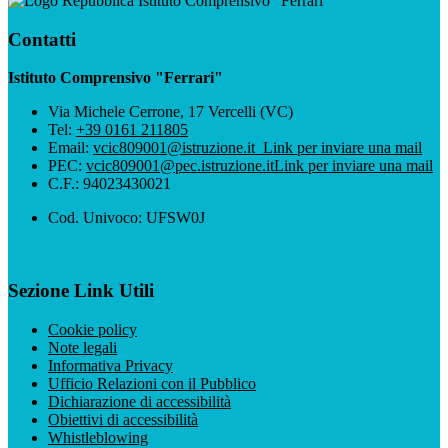
Istituto Comprensivo "Ferrari"
Contatti
Istituto Comprensivo "Ferrari"
Via Michele Cerrone, 17 Vercelli (VC)
Tel:
+39 0161 211805
Email:
vcic809001@istruzione.it
Link per inviare una mail
PEC:
vcic809001@pec.istruzione.it
Link per inviare una mail
C.F.: 94023430021
Cod. Univoco: UFSW0J
Sezione Link Utili
Cookie policy
Note legali
Informativa Privacy
Ufficio Relazioni con il Pubblico
Dichiarazione di accessibilità
Obiettivi di accessibilità
Whistleblowing