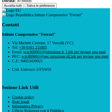
Durata:
30 minuti
Accetta tutti
Salva le preferenze
Istituto Comprensivo "Ferrari"
Contatti
Istituto Comprensivo "Ferrari"
Via Michele Cerrone, 17 Vercelli (VC)
Tel:
+39 0161 211805
Email:
vcic809001@istruzione.it
Link per inviare una mail
PEC:
vcic809001@pec.istruzione.it
Link per inviare una mail
C.F.: 94023430021
Cod. Univoco: UFSW0J
Sezione Link Utili
Cookie policy
Note legali
Informativa Privacy
Ufficio Relazioni con il Pubblico