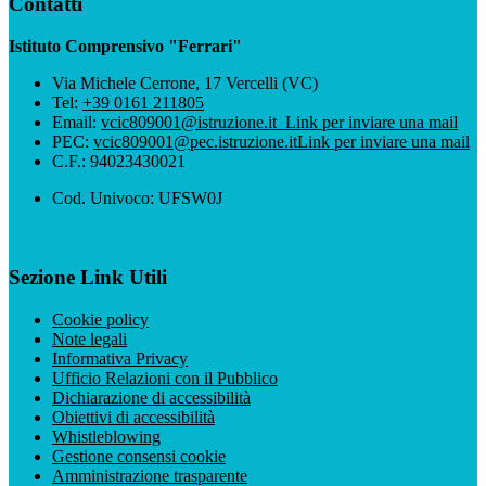
Contatti
Istituto Comprensivo "Ferrari"
Via Michele Cerrone, 17 Vercelli (VC)
Tel:
+39 0161 211805
Email:
vcic809001@istruzione.it
Link per inviare una mail
PEC:
vcic809001@pec.istruzione.it
Link per inviare una mail
C.F.: 94023430021
Cod. Univoco: UFSW0J
Sezione Link Utili
Cookie policy
Note legali
Informativa Privacy
Ufficio Relazioni con il Pubblico
Dichiarazione di accessibilità
Obiettivi di accessibilità
Whistleblowing
Gestione consensi cookie
Amministrazione trasparente