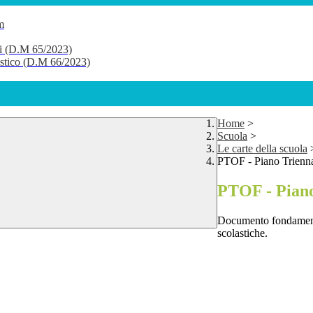
m
li (D.M 65/2023)
lastico (D.M 66/2023)
Home
>
Scuola
>
Le carte della scuola
PTOF - Piano Trienna
PTOF - Piano
Documento fondamentale
scolastiche.