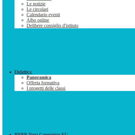
Le notizie
Le circolari
Calendario eventi
Albo online
Delibere consiglio d'istituto
Didattica
Panoramica
Offerta formativa
I progetti delle classi
PNRR Next Generation EU