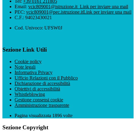
Tel:
+39 0161 211805
Email:
vcic809001@istruzione.it
Link per inviare una mail
PEC:
vcic809001@pec.istruzione.it
Link per inviare una mail
C.F.: 94023430021
Cod. Univoco: UFSW0J
Sezione Link Utili
Cookie policy
Note legali
Informativa Privacy
Ufficio Relazioni con il Pubblico
Dichiarazione di accessibilità
Obiettivi di accessibilità
Whistleblowing
Gestione consensi cookie
Amministrazione trasparente
Pagina visualizzata
1896
volte
Sezione Copyright