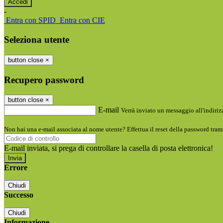
-
Entra con SPID
Entra con CIE
Seleziona utente
button close
×
Recupero password
button close
×
E-mail
Verrà inviato un messaggio all'indirizz
Non hai una e-mail associata al nome utente? Effettua il reset della password tram
E-mail inviata, si prega di controllare la casella di posta elettronica!
Errore
Chiudi
Successo
Chiudi
Informazione