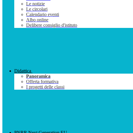
Le notizie
Le circolari
Calendario eventi
Albo online
Delibere consiglio d'istituto
Didattica
Panoramica
Offerta formativa
I progetti delle classi
PNRR Next Generation EU