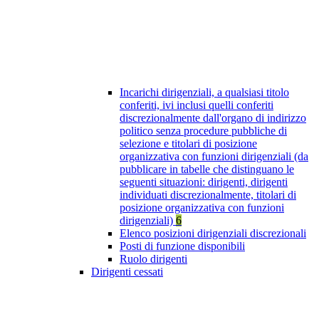
Incarichi dirigenziali, a qualsiasi titolo
conferiti, ivi inclusi quelli conferiti
discrezionalmente dall'organo di indirizzo
politico senza procedure pubbliche di
selezione e titolari di posizione
organizzativa con funzioni dirigenziali (da
pubblicare in tabelle che distinguano le
seguenti situazioni: dirigenti, dirigenti
individuati discrezionalmente, titolari di
posizione organizzativa con funzioni
dirigenziali)
6
Elenco posizioni dirigenziali discrezionali
Posti di funzione disponibili
Ruolo dirigenti
Dirigenti cessati