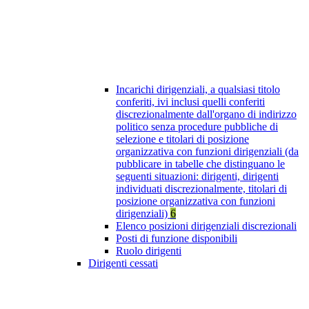
Incarichi dirigenziali, a qualsiasi titolo
conferiti, ivi inclusi quelli conferiti
discrezionalmente dall'organo di indirizzo
politico senza procedure pubbliche di
selezione e titolari di posizione
organizzativa con funzioni dirigenziali (da
pubblicare in tabelle che distinguano le
seguenti situazioni: dirigenti, dirigenti
individuati discrezionalmente, titolari di
posizione organizzativa con funzioni
dirigenziali)
6
Elenco posizioni dirigenziali discrezionali
Posti di funzione disponibili
Ruolo dirigenti
Dirigenti cessati