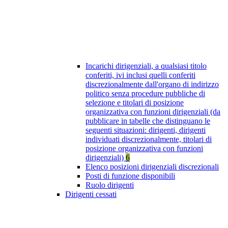
Incarichi dirigenziali, a qualsiasi titolo
conferiti, ivi inclusi quelli conferiti
discrezionalmente dall'organo di indirizzo
politico senza procedure pubbliche di
selezione e titolari di posizione
organizzativa con funzioni dirigenziali (da
pubblicare in tabelle che distinguano le
seguenti situazioni: dirigenti, dirigenti
individuati discrezionalmente, titolari di
posizione organizzativa con funzioni
dirigenziali)
6
Elenco posizioni dirigenziali discrezionali
Posti di funzione disponibili
Ruolo dirigenti
Dirigenti cessati