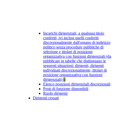
Incarichi dirigenziali, a qualsiasi titolo
conferiti, ivi inclusi quelli conferiti
discrezionalmente dall'organo di indirizzo
politico senza procedure pubbliche di
selezione e titolari di posizione
organizzativa con funzioni dirigenziali (da
pubblicare in tabelle che distinguano le
seguenti situazioni: dirigenti, dirigenti
individuati discrezionalmente, titolari di
posizione organizzativa con funzioni
dirigenziali)
6
Elenco posizioni dirigenziali discrezionali
Posti di funzione disponibili
Ruolo dirigenti
Dirigenti cessati