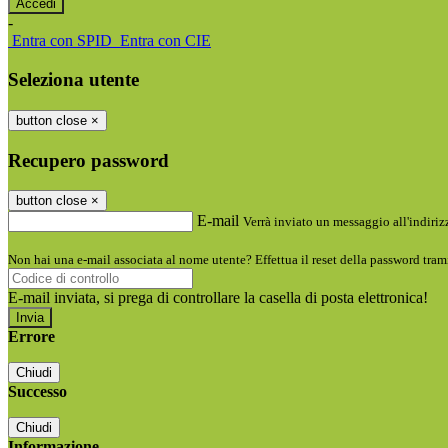
-
Entra con SPID
Entra con CIE
Seleziona utente
button close
×
Recupero password
button close
×
E-mail
Verrà inviato un messaggio all'indirizz
Non hai una e-mail associata al nome utente? Effettua il reset della password tram
E-mail inviata, si prega di controllare la casella di posta elettronica!
Errore
Chiudi
Successo
Chiudi
Informazione