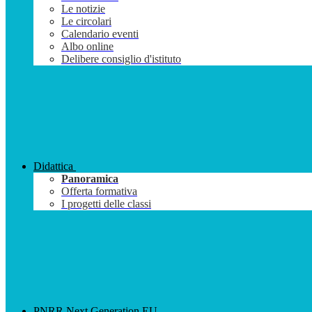
Le notizie
Le circolari
Calendario eventi
Albo online
Delibere consiglio d'istituto
Didattica
Panoramica
Offerta formativa
I progetti delle classi
PNRR Next Generation EU