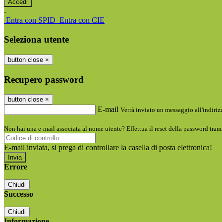
-
Entra con SPID
Entra con CIE
Seleziona utente
button close
×
Recupero password
button close
×
E-mail
Verrà inviato un messaggio all'indirizz
Non hai una e-mail associata al nome utente? Effettua il reset della password tram
E-mail inviata, si prega di controllare la casella di posta elettronica!
Errore
Chiudi
Successo
Chiudi
Informazione