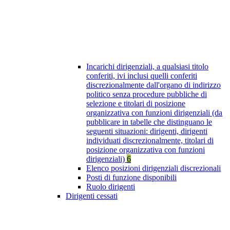
Incarichi dirigenziali, a qualsiasi titolo
conferiti, ivi inclusi quelli conferiti
discrezionalmente dall'organo di indirizzo
politico senza procedure pubbliche di
selezione e titolari di posizione
organizzativa con funzioni dirigenziali (da
pubblicare in tabelle che distinguano le
seguenti situazioni: dirigenti, dirigenti
individuati discrezionalmente, titolari di
posizione organizzativa con funzioni
dirigenziali)
6
Elenco posizioni dirigenziali discrezionali
Posti di funzione disponibili
Ruolo dirigenti
Dirigenti cessati