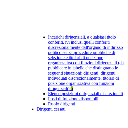
Incarichi dirigenziali, a qualsiasi titolo
conferiti, ivi inclusi quelli conferiti
discrezionalmente dall'organo di indirizzo
politico senza procedure pubbliche di
selezione e titolari di posizione
organizzativa con funzioni dirigenziali (da
pubblicare in tabelle che distinguano le
seguenti situazioni: dirigenti, dirigenti
individuati discrezionalmente, titolari di
posizione organizzativa con funzioni
dirigenziali)
6
Elenco posizioni dirigenziali discrezionali
Posti di funzione disponibili
Ruolo dirigenti
Dirigenti cessati