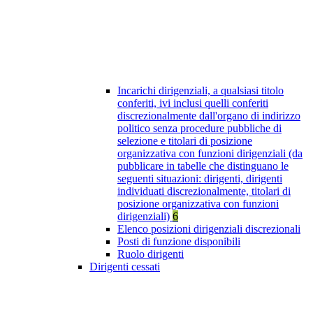
Incarichi dirigenziali, a qualsiasi titolo
conferiti, ivi inclusi quelli conferiti
discrezionalmente dall'organo di indirizzo
politico senza procedure pubbliche di
selezione e titolari di posizione
organizzativa con funzioni dirigenziali (da
pubblicare in tabelle che distinguano le
seguenti situazioni: dirigenti, dirigenti
individuati discrezionalmente, titolari di
posizione organizzativa con funzioni
dirigenziali)
6
Elenco posizioni dirigenziali discrezionali
Posti di funzione disponibili
Ruolo dirigenti
Dirigenti cessati