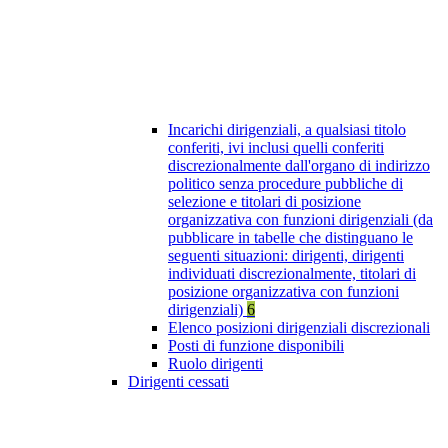
Incarichi dirigenziali, a qualsiasi titolo
conferiti, ivi inclusi quelli conferiti
discrezionalmente dall'organo di indirizzo
politico senza procedure pubbliche di
selezione e titolari di posizione
organizzativa con funzioni dirigenziali (da
pubblicare in tabelle che distinguano le
seguenti situazioni: dirigenti, dirigenti
individuati discrezionalmente, titolari di
posizione organizzativa con funzioni
dirigenziali)
6
Elenco posizioni dirigenziali discrezionali
Posti di funzione disponibili
Ruolo dirigenti
Dirigenti cessati