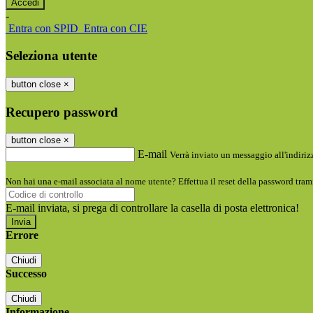
-
Entra con SPID
Entra con CIE
Seleziona utente
button close
×
Recupero password
button close
×
E-mail
Verrà inviato un messaggio all'indirizz
Non hai una e-mail associata al nome utente? Effettua il reset della password tram
E-mail inviata, si prega di controllare la casella di posta elettronica!
Errore
Chiudi
Successo
Chiudi
Informazione