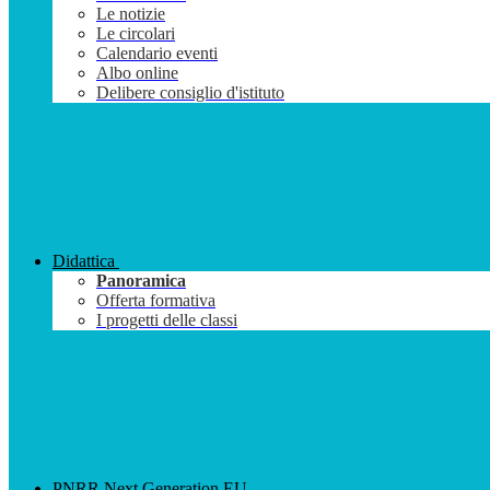
Le notizie
Le circolari
Calendario eventi
Albo online
Delibere consiglio d'istituto
Didattica
Panoramica
Offerta formativa
I progetti delle classi
PNRR Next Generation EU