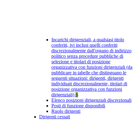
Incarichi dirigenziali, a qualsiasi titolo
conferiti, ivi inclusi quelli conferiti
discrezionalmente dall'organo di indirizzo
politico senza procedure pubbliche di
selezione e titolari di posizione
organizzativa con funzioni dirigenziali (da
pubblicare in tabelle che distinguano le
seguenti situazioni: dirigenti, dirigenti
individuati discrezionalmente, titolari di
posizione organizzativa con funzioni
dirigenziali)
6
Elenco posizioni dirigenziali discrezionali
Posti di funzione disponibili
Ruolo dirigenti
Dirigenti cessati