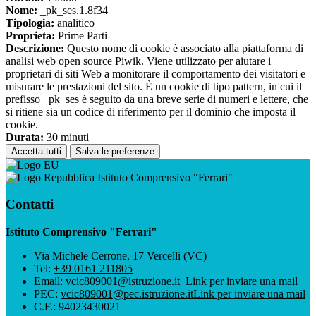
Nome:
_pk_ses.1.8f34
Tipologia:
analitico
Proprieta:
Prime Parti
Descrizione:
Questo nome di cookie è associato alla piattaforma di
analisi web open source Piwik. Viene utilizzato per aiutare i
proprietari di siti Web a monitorare il comportamento dei visitatori e
misurare le prestazioni del sito. È un cookie di tipo pattern, in cui il
prefisso _pk_ses è seguito da una breve serie di numeri e lettere, che
si ritiene sia un codice di riferimento per il dominio che imposta il
cookie.
Durata:
30 minuti
Accetta tutti
Salva le preferenze
Istituto Comprensivo "Ferrari"
Contatti
Istituto Comprensivo "Ferrari"
Via Michele Cerrone, 17 Vercelli (VC)
Tel:
+39 0161 211805
Email:
vcic809001@istruzione.it
Link per inviare una mail
PEC:
vcic809001@pec.istruzione.it
Link per inviare una mail
C.F.: 94023430021