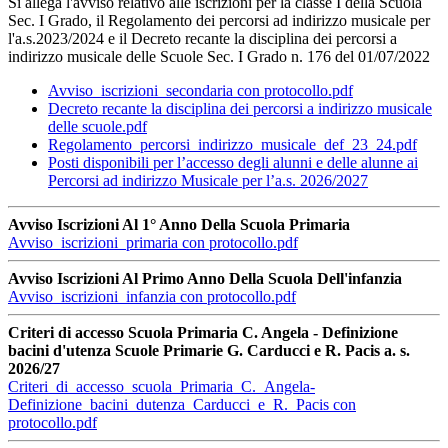
Si allega l'avviso relativo alle iscrizioni per la classe I della Scuola
Sec. I Grado, il Regolamento dei percorsi ad indirizzo musicale per
l'a.s.2023/2024 e il Decreto recante la disciplina dei percorsi a
indirizzo musicale delle Scuole Sec. I Grado n. 176 del 01/07/2022
Avviso_iscrizioni_secondaria con protocollo.pdf
Decreto recante la disciplina dei percorsi a indirizzo musicale
delle scuole.pdf
Regolamento_percorsi_indirizzo_musicale_def_23_24.pdf
Posti disponibili per l’accesso degli alunni e delle alunne ai
Percorsi ad indirizzo Musicale per l’a.s. 2026/2027
Avviso Iscrizioni Al 1° Anno Della Scuola Primaria
Avviso_iscrizioni_primaria con protocollo.pdf
Avviso Iscrizioni Al Primo Anno Della Scuola Dell'infanzia
Avviso_iscrizioni_infanzia con protocollo.pdf
Criteri di accesso Scuola Primaria C. Angela - Definizione
bacini d'utenza Scuole Primarie G. Carducci e R. Pacis a. s.
2026/27
Criteri_di_accesso_scuola_Primaria_C._Angela-
Definizione_bacini_dutenza_Carducci_e_R._Pacis con
protocollo.pdf