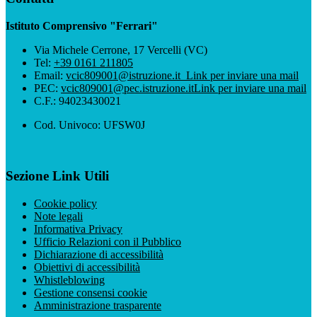
Istituto Comprensivo "Ferrari"
Via Michele Cerrone, 17 Vercelli (VC)
Tel:
+39 0161 211805
Email:
vcic809001@istruzione.it
Link per inviare una mail
PEC:
vcic809001@pec.istruzione.it
Link per inviare una mail
C.F.: 94023430021
Cod. Univoco: UFSW0J
Sezione Link Utili
Cookie policy
Note legali
Informativa Privacy
Ufficio Relazioni con il Pubblico
Dichiarazione di accessibilità
Obiettivi di accessibilità
Whistleblowing
Gestione consensi cookie
Amministrazione trasparente