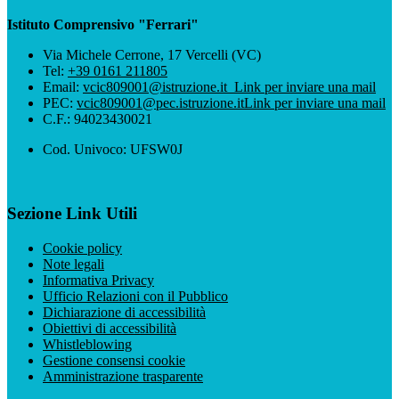
Istituto Comprensivo "Ferrari"
Via Michele Cerrone, 17 Vercelli (VC)
Tel:
+39 0161 211805
Email:
vcic809001@istruzione.it
Link per inviare una mail
PEC:
vcic809001@pec.istruzione.it
Link per inviare una mail
C.F.: 94023430021
Cod. Univoco: UFSW0J
Sezione Link Utili
Cookie policy
Note legali
Informativa Privacy
Ufficio Relazioni con il Pubblico
Dichiarazione di accessibilità
Obiettivi di accessibilità
Whistleblowing
Gestione consensi cookie
Amministrazione trasparente