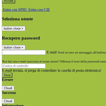
-
Entra con SPID
Entra con CIE
Seleziona utente
button close
×
Recupero password
button close
×
E-mail
Verrà inviato un messaggio all'indirizz
Non hai una e-mail associata al nome utente? Effettua il reset della password tram
E-mail inviata, si prega di controllare la casella di posta elettronica!
Errore
Chiudi
Successo
Chiudi
Informazione