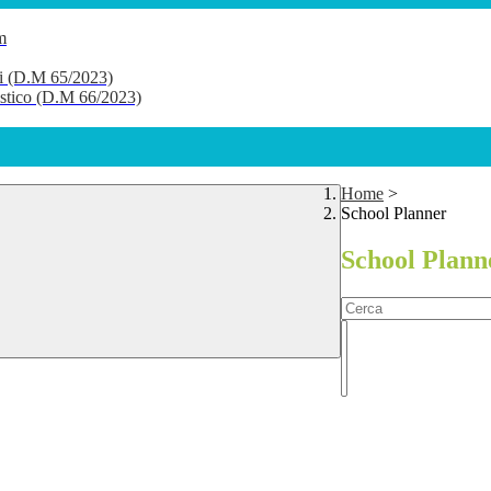
m
li (D.M 65/2023)
lastico (D.M 66/2023)
Home
>
School Planner
School Plann