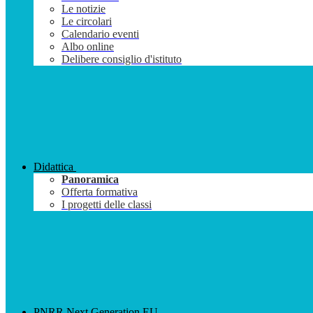
Le notizie
Le circolari
Calendario eventi
Albo online
Delibere consiglio d'istituto
Didattica
Panoramica
Offerta formativa
I progetti delle classi
PNRR Next Generation EU