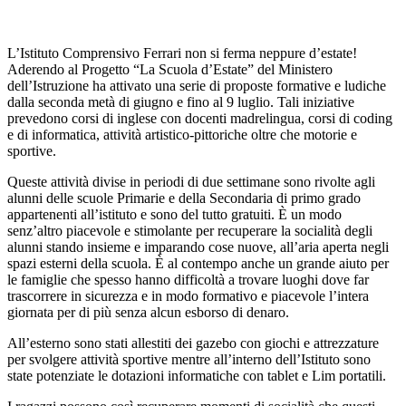
L’Istituto Comprensivo Ferrari non si ferma neppure d’estate!
Aderendo al Progetto “La Scuola d’Estate” del Ministero
dell’Istruzione ha attivato una serie di proposte formative e ludiche
dalla seconda metà di giugno e fino al 9 luglio. Tali iniziative
prevedono corsi di inglese con docenti madrelingua, corsi di coding
e di informatica, attività artistico-pittoriche oltre che motorie e
sportive.
Queste attività divise in periodi di due settimane sono rivolte agli
alunni delle scuole Primarie e della Secondaria di primo grado
appartenenti all’istituto e sono del tutto gratuiti. È un modo
senz’altro piacevole e stimolante per recuperare la socialità degli
alunni stando insieme e imparando cose nuove, all’aria aperta negli
spazi esterni della scuola. È al contempo anche un grande aiuto per
le famiglie che spesso hanno difficoltà a trovare luoghi dove far
trascorrere in sicurezza e in modo formativo e piacevole l’intera
giornata per di più senza alcun esborso di denaro.
All’esterno sono stati allestiti dei gazebo con giochi e attrezzature
per svolgere attività sportive mentre all’interno dell’Istituto sono
state potenziate le dotazioni informatiche con tablet e Lim portatili.