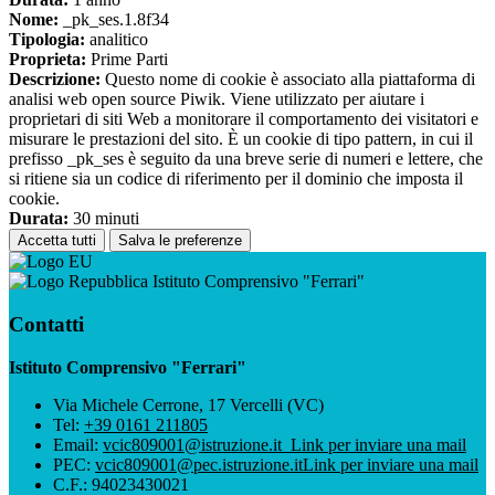
Nome:
_pk_ses.1.8f34
Tipologia:
analitico
Proprieta:
Prime Parti
Descrizione:
Questo nome di cookie è associato alla piattaforma di
analisi web open source Piwik. Viene utilizzato per aiutare i
proprietari di siti Web a monitorare il comportamento dei visitatori e
misurare le prestazioni del sito. È un cookie di tipo pattern, in cui il
prefisso _pk_ses è seguito da una breve serie di numeri e lettere, che
si ritiene sia un codice di riferimento per il dominio che imposta il
cookie.
Durata:
30 minuti
Accetta tutti
Salva le preferenze
Istituto Comprensivo "Ferrari"
Contatti
Istituto Comprensivo "Ferrari"
Via Michele Cerrone, 17 Vercelli (VC)
Tel:
+39 0161 211805
Email:
vcic809001@istruzione.it
Link per inviare una mail
PEC:
vcic809001@pec.istruzione.it
Link per inviare una mail
C.F.: 94023430021