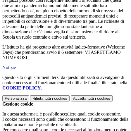
I ragazzi possono così recuperare momenti di socialità che questi
due anni di pandemia hanno indubbiamente sottratto loro
permettendo così, nel pieno rispetto delle norme di sicurezza e dei
protocolli antipandemici previsti, di recuperare momenti unici e
irripetibili di condivisione e di divertimento tra pari. Le richieste di
adesione da parte delle famiglie sono state tantissime a
dimostrazione che c’è tanta voglia di stare insieme e di ridare alla
Scuola un ruolo centrale e attivo sul territorio.
L’Istituto ha già progettato altre attività ludico-formative (Welcome
Days) che prenderanno avvio il 6 settembre: VI ASPETTIAMO
NUMEROSI!
Notizie
Questo sito o gli strumenti terzi da questo utilizzati si avvalgono di
cookie necessari al funzionamento ed utili alle finalità illustrate nella
COOKIE POLICY
.
Personalizza
Rifiuta tutti
i cookies
Accetta tutti
i cookies
Gestione cookie
In questa schermata è possibile scegliere quali cookie consentire.
I cookie necessari sono quelli che consentono il funzionamento della
piattaforma e non è possibile disabilitarli.
Per conoscere quali sono i cookie necessari al funzionamento potete