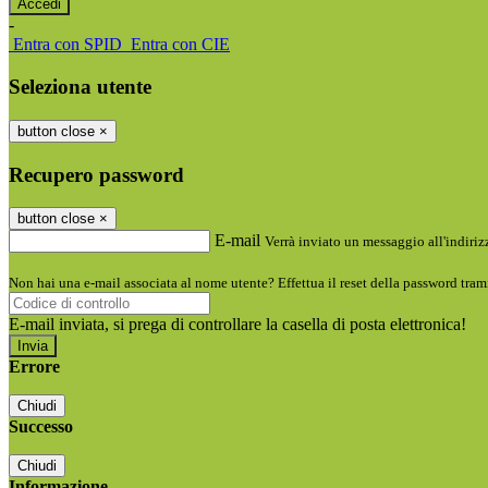
-
Entra con SPID
Entra con CIE
Seleziona utente
button close
×
Recupero password
button close
×
E-mail
Verrà inviato un messaggio all'indirizz
Non hai una e-mail associata al nome utente? Effettua il reset della password tram
E-mail inviata, si prega di controllare la casella di posta elettronica!
Errore
Chiudi
Successo
Chiudi
Informazione