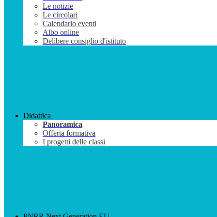
Le notizie
Le circolari
Calendario eventi
Albo online
Delibere consiglio d'istituto
Didattica
Panoramica
Offerta formativa
I progetti delle classi
PNRR Next Generation EU