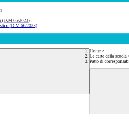
m
li (D.M 65/2023)
lastico (D.M 66/2023)
Home
>
Le carte della scuola
Patto di corresponsabi