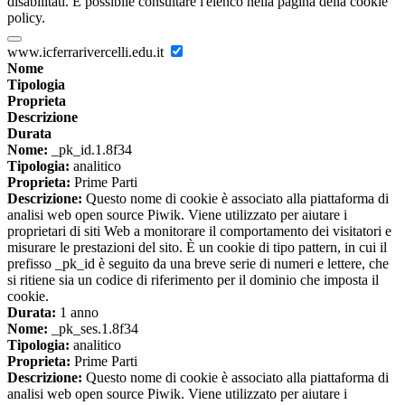
disabilitati. È possibile consultare l'elenco nella pagina della cookie
policy.
www.icferrarivercelli.edu.it
Nome
Tipologia
Proprieta
Descrizione
Durata
Nome:
_pk_id.1.8f34
Tipologia:
analitico
Proprieta:
Prime Parti
Descrizione:
Questo nome di cookie è associato alla piattaforma di
analisi web open source Piwik. Viene utilizzato per aiutare i
proprietari di siti Web a monitorare il comportamento dei visitatori e
misurare le prestazioni del sito. È un cookie di tipo pattern, in cui il
prefisso _pk_id è seguito da una breve serie di numeri e lettere, che
si ritiene sia un codice di riferimento per il dominio che imposta il
cookie.
Durata:
1 anno
Nome:
_pk_ses.1.8f34
Tipologia:
analitico
Proprieta:
Prime Parti
Descrizione:
Questo nome di cookie è associato alla piattaforma di
analisi web open source Piwik. Viene utilizzato per aiutare i