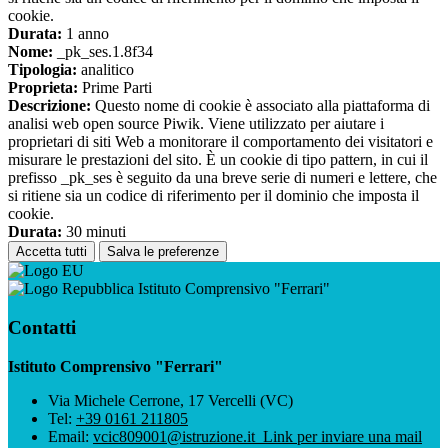
cookie.
Durata:
1 anno
Nome:
_pk_ses.1.8f34
Tipologia:
analitico
Proprieta:
Prime Parti
Descrizione:
Questo nome di cookie è associato alla piattaforma di
analisi web open source Piwik. Viene utilizzato per aiutare i
proprietari di siti Web a monitorare il comportamento dei visitatori e
misurare le prestazioni del sito. È un cookie di tipo pattern, in cui il
prefisso _pk_ses è seguito da una breve serie di numeri e lettere, che
si ritiene sia un codice di riferimento per il dominio che imposta il
cookie.
Durata:
30 minuti
Accetta tutti
Salva le preferenze
Istituto Comprensivo "Ferrari"
Contatti
Istituto Comprensivo "Ferrari"
Via Michele Cerrone, 17 Vercelli (VC)
Tel:
+39 0161 211805
Email:
vcic809001@istruzione.it
Link per inviare una mail