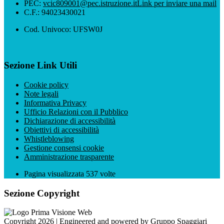
PEC:
vcic809001@pec.istruzione.it
Link per inviare una mail
C.F.: 94023430021
Cod. Univoco: UFSW0J
Sezione Link Utili
Cookie policy
Note legali
Informativa Privacy
Ufficio Relazioni con il Pubblico
Dichiarazione di accessibilità
Obiettivi di accessibilità
Whistleblowing
Gestione consensi cookie
Amministrazione trasparente
Pagina visualizzata
537
volte
Sezione Copyright
Copyright 2026 | Engineered and powered by Gruppo Spaggiari