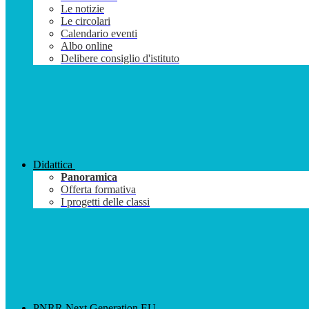
Le notizie
Le circolari
Calendario eventi
Albo online
Delibere consiglio d'istituto
Didattica
Panoramica
Offerta formativa
I progetti delle classi
PNRR Next Generation EU