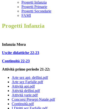
Progetti Infanzia
Progetti Primarie
Progetti Secondarie
FAMI
Progetti Infanzia
Infanzia Mora
Uscite didattiche 22-23
Continuità 22-23
Attività primo periodo 21-22:
Arte sez api- delfini.pdf
Arte sez Farfalle.pdf
Attività api.pdf
Attività delfini.pdf
Attività varie.pdf
Concorsi Presepi-Natale.pdf
Continuità.pdf
I Diritti sez Farfalle.pdf