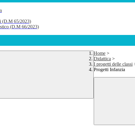
m
li (D.M 65/2023)
lastico (D.M 66/2023)
Home
>
Didattica
>
I progetti delle classi
Progetti Infanzia