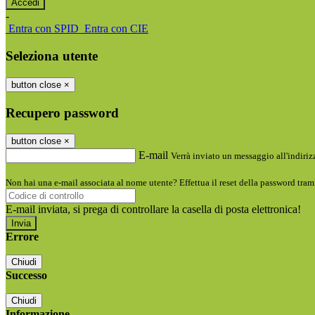
-
Entra con SPID
Entra con CIE
Seleziona utente
button close
×
Recupero password
button close
×
E-mail
Verrà inviato un messaggio all'indirizz
Non hai una e-mail associata al nome utente? Effettua il reset della password tram
E-mail inviata, si prega di controllare la casella di posta elettronica!
Errore
Chiudi
Successo
Chiudi
Informazione