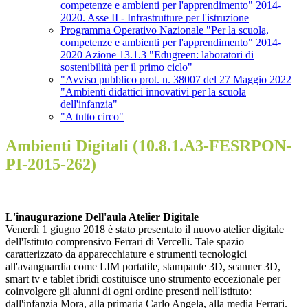
competenze e ambienti per l'apprendimento" 2014-
2020. Asse II - Infrastrutture per l'istruzione
Programma Operativo Nazionale "Per la scuola,
competenze e ambienti per l'apprendimento" 2014-
2020 Azione 13.1.3 "Edugreen: laboratori di
sostenibilità per il primo ciclo"
"Avviso pubblico prot. n. 38007 del 27 Maggio 2022
"Ambienti didattici innovativi per la scuola
dell'infanzia"
"A tutto circo"
Ambienti Digitali (10.8.1.A3-FESRPON-
PI-2015-262)
L'inaugurazione Dell'aula Atelier Digitale
Venerdì 1 giugno 2018 è stato presentato il nuovo atelier digitale
dell'Istituto comprensivo Ferrari di Vercelli. Tale spazio
caratterizzato da apparecchiature e strumenti tecnologici
all'avanguardia come LIM portatile, stampante 3D, scanner 3D,
smart tv e tablet ibridi costituisce uno strumento eccezionale per
coinvolgere gli alunni di ogni ordine presenti nell'istituto:
dall'infanzia Mora, alla primaria Carlo Angela, alla media Ferrari.