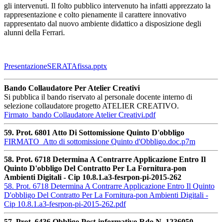
gli intervenuti. Il folto pubblico intervenuto ha infatti apprezzato la
rappresentazione e colto pienamente il carattere innovativo
rappresentato dal nuovo ambiente didattico a disposizione degli
alunni della Ferrari.
PresentazioneSERATAfissa.pptx
Bando Collaudatore Per Atelier Creativi
Si pubblica il bando riservato al personale docente interno di
selezione collaudatore progetto ATELIER CREATIVO.
Firmato_bando Collaudatore Atelier Creativi.pdf
59. Prot. 6801 Atto Di Sottomissione Quinto D'obbligo
FIRMATO_Atto di sottomissione Quinto d'Obbligo.doc.p7m
58. Prot. 6718 Determina A Contrarre Applicazione Entro Il
Quinto D'obbligo Del Contratto Per La Fornitura-pon
Ambienti Digitali - Cip 10.8.1.a3-fesrpon-pi-2015-262
58. Prot. 6718 Determina A Contrarre Applicazione Entro Il Quinto
D'obbligo Del Contratto Per La Fornitura-pon Ambienti Digitali -
Cip 10.8.1.a3-fesrpon-pi-2015-262.pdf
57. Prot. 6436 Obbligo Post-informativo Rdo N. 1236050