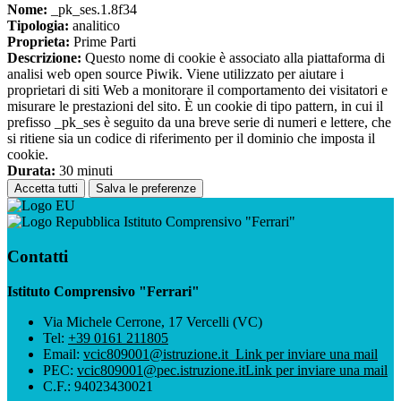
Nome:
_pk_ses.1.8f34
Tipologia:
analitico
Proprieta:
Prime Parti
Descrizione:
Questo nome di cookie è associato alla piattaforma di
analisi web open source Piwik. Viene utilizzato per aiutare i
proprietari di siti Web a monitorare il comportamento dei visitatori e
misurare le prestazioni del sito. È un cookie di tipo pattern, in cui il
prefisso _pk_ses è seguito da una breve serie di numeri e lettere, che
si ritiene sia un codice di riferimento per il dominio che imposta il
cookie.
Durata:
30 minuti
Accetta tutti
Salva le preferenze
Istituto Comprensivo "Ferrari"
Contatti
Istituto Comprensivo "Ferrari"
Via Michele Cerrone, 17 Vercelli (VC)
Tel:
+39 0161 211805
Email:
vcic809001@istruzione.it
Link per inviare una mail
PEC:
vcic809001@pec.istruzione.it
Link per inviare una mail
C.F.: 94023430021