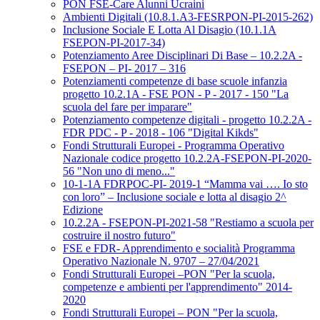
PON FSE-Care Alunni Ucraini
Ambienti Digitali (10.8.1.A3-FESRPON-PI-2015-262)
Inclusione Sociale E Lotta Al Disagio (10.1.1A
FSEPON-PI-2017-34)
Potenziamento Aree Disciplinari Di Base – 10.2.2A -
FSEPON – PI- 2017 – 316
Potenziamenti competenze di base scuole infanzia
progetto 10.2.1A - FSE PON - P - 2017 - 150 "La
scuola del fare per imparare"
Potenziamento competenze digitali - progetto 10.2.2A -
FDR PDC - P - 2018 - 106 "Digital Kikds"
Fondi Strutturali Europei - Programma Operativo
Nazionale codice progetto 10.2.2A-FSEPON-PI-2020-
56 "Non uno di meno..."
10-1-1A FDRPOC-PI- 2019-1 “Mamma vai …. Io sto
con loro” – Inclusione sociale e lotta al disagio 2^
Edizione
10.2.2A - FSEPON-PI-2021-58 "Restiamo a scuola per
costruire il nostro futuro"
FSE e FDR- Apprendimento e socialità Programma
Operativo Nazionale N. 9707 – 27/04/2021
Fondi Strutturali Europei –PON "Per la scuola,
competenze e ambienti per l'apprendimento" 2014-
2020
Fondi Strutturali Europei – PON "Per la scuola,