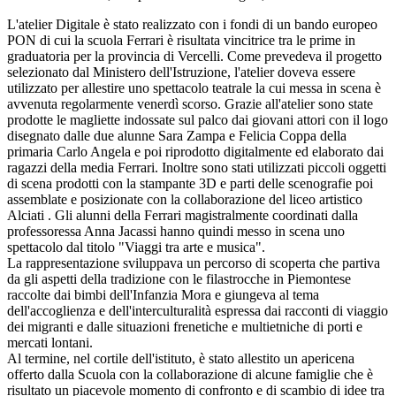
L'atelier Digitale è stato realizzato con i fondi di un bando europeo
PON di cui la scuola Ferrari è risultata vincitrice tra le prime in
graduatoria per la provincia di Vercelli. Come prevedeva il progetto
selezionato dal Ministero dell'Istruzione, l'atelier doveva essere
utilizzato per allestire uno spettacolo teatrale la cui messa in scena è
avvenuta regolarmente venerdì scorso. Grazie all'atelier sono state
prodotte le magliette indossate sul palco dai giovani attori con il logo
disegnato dalle due alunne Sara Zampa e Felicia Coppa della
primaria Carlo Angela e poi riprodotto digitalmente ed elaborato dai
ragazzi della media Ferrari. Inoltre sono stati utilizzati piccoli oggetti
di scena prodotti con la stampante 3D e parti delle scenografie poi
assemblate e posizionate con la collaborazione del liceo artistico
Alciati . Gli alunni della Ferrari magistralmente coordinati dalla
professoressa Anna Jacassi hanno quindi messo in scena uno
spettacolo dal titolo "Viaggi tra arte e musica".
La rappresentazione sviluppava un percorso di scoperta che partiva
da gli aspetti della tradizione con le filastrocche in Piemontese
raccolte dai bimbi dell'Infanzia Mora e giungeva al tema
dell'accoglienza e dell'interculturalità espressa dai racconti di viaggio
dei migranti e dalle situazioni frenetiche e multietniche di porti e
mercati lontani.
Al termine, nel cortile dell'istituto, è stato allestito un apericena
offerto dalla Scuola con la collaborazione di alcune famiglie che è
risultato un piacevole momento di confronto e di scambio di idee tra