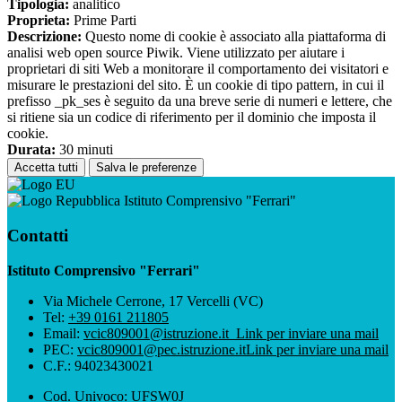
Tipologia:
analitico
Proprieta:
Prime Parti
Descrizione:
Questo nome di cookie è associato alla piattaforma di
analisi web open source Piwik. Viene utilizzato per aiutare i
proprietari di siti Web a monitorare il comportamento dei visitatori e
misurare le prestazioni del sito. È un cookie di tipo pattern, in cui il
prefisso _pk_ses è seguito da una breve serie di numeri e lettere, che
si ritiene sia un codice di riferimento per il dominio che imposta il
cookie.
Durata:
30 minuti
Accetta tutti
Salva le preferenze
Istituto Comprensivo "Ferrari"
Contatti
Istituto Comprensivo "Ferrari"
Via Michele Cerrone, 17 Vercelli (VC)
Tel:
+39 0161 211805
Email:
vcic809001@istruzione.it
Link per inviare una mail
PEC:
vcic809001@pec.istruzione.it
Link per inviare una mail
C.F.: 94023430021
Cod. Univoco: UFSW0J