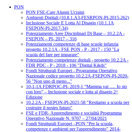
PON
PON FSE-Care Alunni Ucraini
Ambienti Digitali (10.8.1.A3-FESRPON-PI-2015-262)
Inclusione Sociale E Lotta Al Disagio (10.1.1A
FSEPON-PI-2017-34)
Potenziamento Aree Disciplinari Di Base – 10.2.2A -
FSEPON – PI- 2017 – 316
Potenziamenti competenze di base scuole infanzia
progetto 10.2.1A - FSE PON - P - 2017 - 150 "La
scuola del fare per imparare"
Potenziamento competenze digitali - progetto 10.2.2A -
FDR PDC - P - 2018 - 106 "Digital Kikds"
Fondi Strutturali Europei - Programma Operativo
Nazionale codice progetto 10.2.2A-FSEPON-PI-2020-
56 "Non uno di meno..."
10-1-1A FDRPOC-PI- 2019-1 “Mamma vai …. Io sto
con loro” – Inclusione sociale e lotta al disagio 2^
Edizione
10.2.2A - FSEPON-PI-2021-58 "Restiamo a scuola per
costruire il nostro futuro"
FSE e FDR- Apprendimento e socialità Programma
Operativo Nazionale N. 9707 – 27/04/2021
Fondi Strutturali Europei –PON "Per la scuola,
competenze e ambienti per l'apprendimento" 2014-