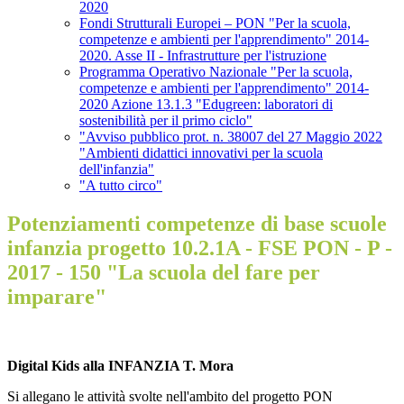
2020
Fondi Strutturali Europei – PON "Per la scuola,
competenze e ambienti per l'apprendimento" 2014-
2020. Asse II - Infrastrutture per l'istruzione
Programma Operativo Nazionale "Per la scuola,
competenze e ambienti per l'apprendimento" 2014-
2020 Azione 13.1.3 "Edugreen: laboratori di
sostenibilità per il primo ciclo"
"Avviso pubblico prot. n. 38007 del 27 Maggio 2022
"Ambienti didattici innovativi per la scuola
dell'infanzia"
"A tutto circo"
Potenziamenti competenze di base scuole
infanzia progetto 10.2.1A - FSE PON - P -
2017 - 150 "La scuola del fare per
imparare"
Digital Kids alla INFANZIA T. Mora
Si allegano le attività svolte nell'ambito del progetto PON