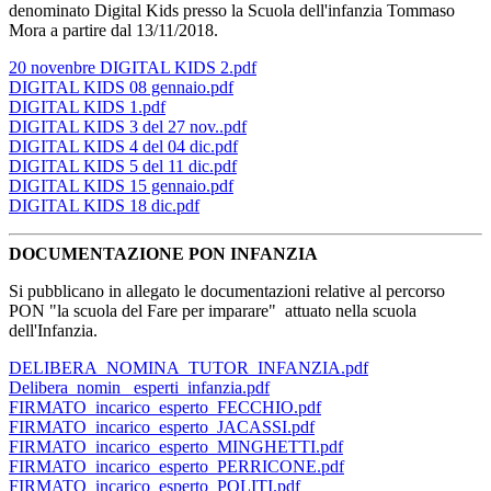
denominato Digital Kids presso la Scuola dell'infanzia Tommaso
Mora a partire dal 13/11/2018.
20 novenbre DIGITAL KIDS 2.pdf
DIGITAL KIDS 08 gennaio.pdf
DIGITAL KIDS 1.pdf
DIGITAL KIDS 3 del 27 nov..pdf
DIGITAL KIDS 4 del 04 dic.pdf
DIGITAL KIDS 5 del 11 dic.pdf
DIGITAL KIDS 15 gennaio.pdf
DIGITAL KIDS 18 dic.pdf
DOCUMENTAZIONE PON INFANZIA
Si pubblicano in allegato le documentazioni relative al percorso
PON "la scuola del Fare per imparare" attuato nella scuola
dell'Infanzia.
DELIBERA_NOMINA_TUTOR_INFANZIA.pdf
Delibera_nomin_ esperti_infanzia.pdf
FIRMATO_incarico_esperto_FECCHIO.pdf
FIRMATO_incarico_esperto_JACASSI.pdf
FIRMATO_incarico_esperto_MINGHETTI.pdf
FIRMATO_incarico_esperto_PERRICONE.pdf
FIRMATO_incarico_esperto_POLITI.pdf