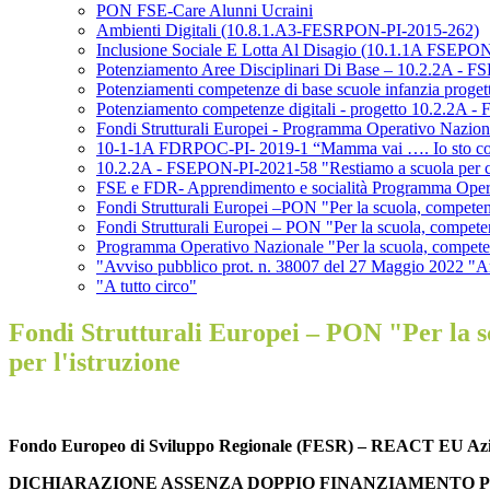
PON FSE-Care Alunni Ucraini
Ambienti Digitali (10.8.1.A3-FESRPON-PI-2015-262)
Inclusione Sociale E Lotta Al Disagio (10.1.1A FSEPO
Potenziamento Aree Disciplinari Di Base – 10.2.2A - 
Potenziamenti competenze di base scuole infanzia proget
Potenziamento competenze digitali - progetto 10.2.2A -
Fondi Strutturali Europei - Programma Operativo Nazi
10-1-1A FDRPOC-PI- 2019-1 “Mamma vai …. Io sto con lor
10.2.2A - FSEPON-PI-2021-58 "Restiamo a scuola per cos
FSE e FDR- Apprendimento e socialità Programma Oper
Fondi Strutturali Europei –PON "Per la scuola, compete
Fondi Strutturali Europei – PON "Per la scuola, competenz
Programma Operativo Nazionale "Per la scuola, competenz
"Avviso pubblico prot. n. 38007 del 27 Maggio 2022 "Ambi
"A tutto circo"
Fondi Strutturali Europei – PON "Per la s
per l'istruzione
Fondo Europeo di Sviluppo Regionale (FESR) – REACT EU Azione 
DICHIARAZIONE ASSENZA DOPPIO FINANZIAMENTO PON