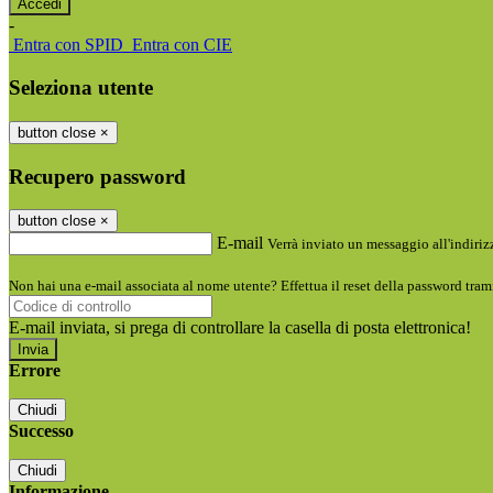
-
Entra con SPID
Entra con CIE
Seleziona utente
button close
×
Recupero password
button close
×
E-mail
Verrà inviato un messaggio all'indirizz
Non hai una e-mail associata al nome utente? Effettua il reset della password tram
E-mail inviata, si prega di controllare la casella di posta elettronica!
Errore
Chiudi
Successo
Chiudi
Informazione