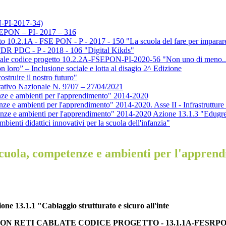
N-PI-2017-34)
FSEPON – PI- 2017 – 316
to 10.2.1A - FSE PON - P - 2017 - 150 "La scuola del fare per imparar
 FDR PDC - P - 2018 - 106 "Digital Kikds"
onale codice progetto 10.2.2A-FSEPON-PI-2020-56 "Non uno di meno..
o” – Inclusione sociale e lotta al disagio 2^ Edizione
truire il nostro futuro"
ativo Nazionale N. 9707 – 27/04/2021
nze e ambienti per l'apprendimento" 2014-2020
e e ambienti per l'apprendimento" 2014-2020. Asse II - Infrastrutture p
e e ambienti per l'apprendimento" 2014-2020 Azione 13.1.3 "Edugreen: l
enti didattici innovativi per la scuola dell'infanzia"
cuola, competenze e ambienti per l'apprendi
13.1.1 "Cablaggio strutturato e sicuro all'inte
 RETI CABLATE CODICE PROGETTO - 13.1.1A-FESRPON-