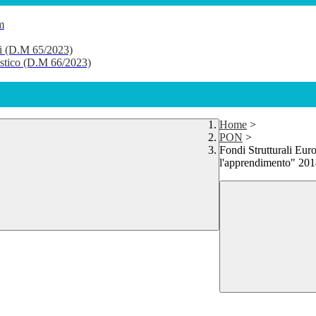
m
li (D.M 65/2023)
lastico (D.M 66/2023)
Home
>
PON
>
Fondi Strutturali Eur
l'apprendimento" 2014-