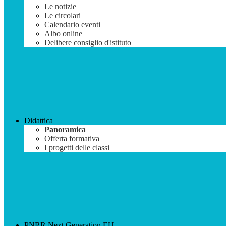
Le notizie
Le circolari
Calendario eventi
Albo online
Delibere consiglio d'istituto
Didattica
Panoramica
Offerta formativa
I progetti delle classi
PNRR Next Generation EU