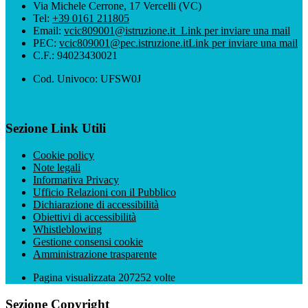
Via Michele Cerrone, 17 Vercelli (VC)
Tel:
+39 0161 211805
Email:
vcic809001@istruzione.it
Link per inviare una mail
PEC:
vcic809001@pec.istruzione.it
Link per inviare una mail
C.F.: 94023430021
Cod. Univoco: UFSW0J
Sezione Link Utili
Cookie policy
Note legali
Informativa Privacy
Ufficio Relazioni con il Pubblico
Dichiarazione di accessibilità
Obiettivi di accessibilità
Whistleblowing
Gestione consensi cookie
Amministrazione trasparente
Pagina visualizzata
207252
volte
Sezione Copyright