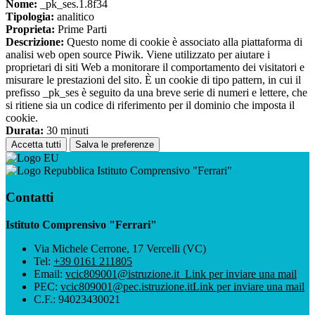
Nome:
_pk_ses.1.8f34
Tipologia:
analitico
Proprieta:
Prime Parti
Descrizione:
Questo nome di cookie è associato alla piattaforma di
analisi web open source Piwik. Viene utilizzato per aiutare i
proprietari di siti Web a monitorare il comportamento dei visitatori e
misurare le prestazioni del sito. È un cookie di tipo pattern, in cui il
prefisso _pk_ses è seguito da una breve serie di numeri e lettere, che
si ritiene sia un codice di riferimento per il dominio che imposta il
cookie.
Durata:
30 minuti
Accetta tutti
Salva le preferenze
Istituto Comprensivo "Ferrari"
Contatti
Istituto Comprensivo "Ferrari"
Via Michele Cerrone, 17 Vercelli (VC)
Tel:
+39 0161 211805
Email:
vcic809001@istruzione.it
Link per inviare una mail
PEC:
vcic809001@pec.istruzione.it
Link per inviare una mail
C.F.: 94023430021