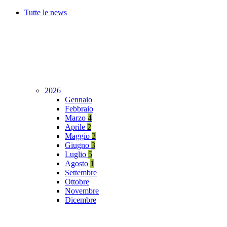
Tutte le news
2026
Gennaio
Febbraio
Marzo
4
Aprile
2
Maggio
2
Giugno
3
Luglio
5
Agosto
1
Settembre
Ottobre
Novembre
Dicembre