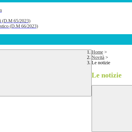
m
li (D.M 65/2023)
lastico (D.M 66/2023)
Home
>
Novità
>
Le notizie
Le notizie