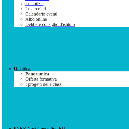
Le notizie
Le circolari
Calendario eventi
Albo online
Delibere consiglio d'istituto
Didattica
Panoramica
Offerta formativa
I progetti delle classi
PNRR Next Generation EU