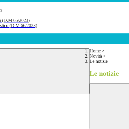
m
li (D.M 65/2023)
lastico (D.M 66/2023)
Home
>
Novità
>
Le notizie
Le notizie