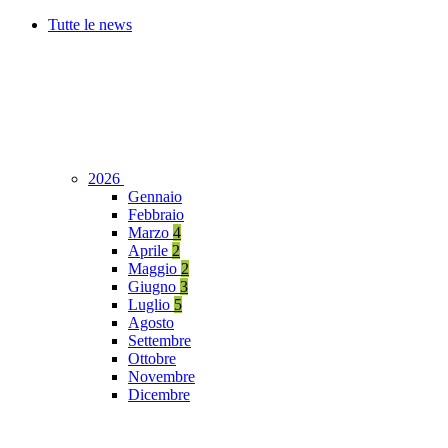
Tutte le news
2026
Gennaio
Febbraio
Marzo
4
Aprile
2
Maggio
2
Giugno
3
Luglio
5
Agosto
Settembre
Ottobre
Novembre
Dicembre