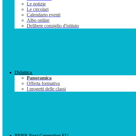
Le notizie
Le circolari
Calendario eventi
Albo online
Delibere consiglio d'istituto
Didattica
Panoramica
Offerta formativa
I progetti delle classi
PNRR Next Generation EU