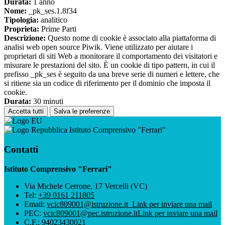
Durata:
1 anno
Nome:
_pk_ses.1.8f34
Tipologia:
analitico
Proprieta:
Prime Parti
Descrizione:
Questo nome di cookie è associato alla piattaforma di
analisi web open source Piwik. Viene utilizzato per aiutare i
proprietari di siti Web a monitorare il comportamento dei visitatori e
misurare le prestazioni del sito. È un cookie di tipo pattern, in cui il
prefisso _pk_ses è seguito da una breve serie di numeri e lettere, che
si ritiene sia un codice di riferimento per il dominio che imposta il
cookie.
Durata:
30 minuti
Accetta tutti
Salva le preferenze
Istituto Comprensivo "Ferrari"
Contatti
Istituto Comprensivo "Ferrari"
Via Michele Cerrone, 17 Vercelli (VC)
Tel:
+39 0161 211805
Email:
vcic809001@istruzione.it
Link per inviare una mail
PEC:
vcic809001@pec.istruzione.it
Link per inviare una mail
C.F.: 94023430021