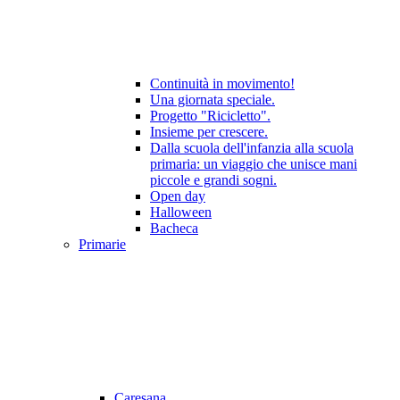
Continuità in movimento!
Una giornata speciale.
Progetto "Ricicletto".
Insieme per crescere.
Dalla scuola dell'infanzia alla scuola
primaria: un viaggio che unisce mani
piccole e grandi sogni.
Open day
Halloween
Bacheca
Primarie
Caresana