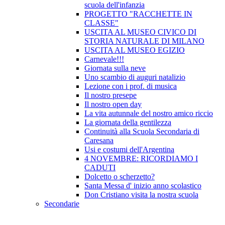
scuola dell'infanzia
PROGETTO "RACCHETTE IN
CLASSE"
USCITA AL MUSEO CIVICO DI
STORIA NATURALE DI MILANO
USCITA AL MUSEO EGIZIO
Carnevale!!!
Giornata sulla neve
Uno scambio di auguri natalizio
Lezione con i prof. di musica
Il nostro presepe
Il nostro open day
La vita autunnale del nostro amico riccio
La giornata della gentilezza
Continuità alla Scuola Secondaria di
Caresana
Usi e costumi dell'Argentina
4 NOVEMBRE: RICORDIAMO I
CADUTI
Dolcetto o scherzetto?
Santa Messa d' inizio anno scolastico
Don Cristiano visita la nostra scuola
Secondarie