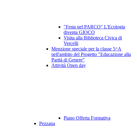
"Festa nel PARCO" L'Ecologia
diventa GIOCO
Visita alla Biblioteca Civica di
Vercelli
Menzione speciale per la classe 5^A
nell'ambito del Progetto "Educazione alla
Parità di Genere"
Attività Open day
Piano Offerta Formativa
Pezzana