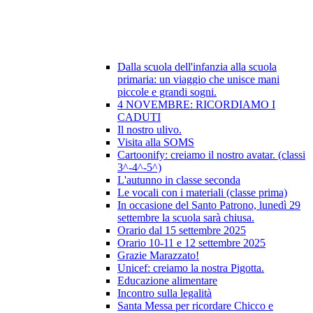
Dalla scuola dell'infanzia alla scuola
primaria: un viaggio che unisce mani
piccole e grandi sogni.
4 NOVEMBRE: RICORDIAMO I
CADUTI
Il nostro ulivo.
Visita alla SOMS
Cartoonify: creiamo il nostro avatar. (classi
3^-4^-5^)
L'autunno in classe seconda
Le vocali con i materiali (classe prima)
In occasione del Santo Patrono, lunedì 29
settembre la scuola sarà chiusa.
Orario dal 15 settembre 2025
Orario 10-11 e 12 settembre 2025
Grazie Marazzato!
Unicef: creiamo la nostra Pigotta.
Educazione alimentare
Incontro sulla legalità
Santa Messa per ricordare Chicco e