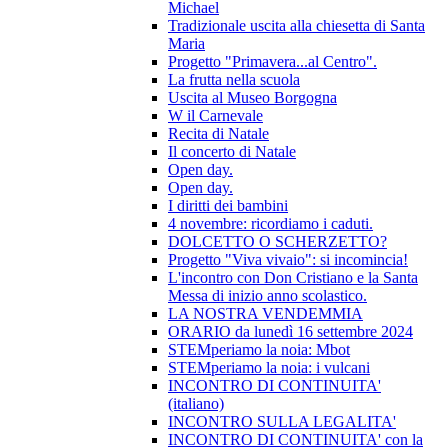
Michael
Tradizionale uscita alla chiesetta di Santa
Maria
Progetto "Primavera...al Centro".
La frutta nella scuola
Uscita al Museo Borgogna
W il Carnevale
Recita di Natale
Il concerto di Natale
Open day.
Open day.
I diritti dei bambini
4 novembre: ricordiamo i caduti.
DOLCETTO O SCHERZETTO?
Progetto "Viva vivaio": si incomincia!
L'incontro con Don Cristiano e la Santa
Messa di inizio anno scolastico.
LA NOSTRA VENDEMMIA
ORARIO da lunedì 16 settembre 2024
STEMperiamo la noia: Mbot
STEMperiamo la noia: i vulcani
INCONTRO DI CONTINUITA'
(italiano)
INCONTRO SULLA LEGALITA'
INCONTRO DI CONTINUITA' con la