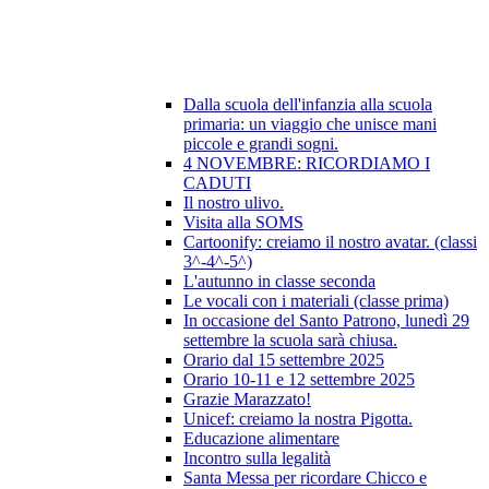
Dalla scuola dell'infanzia alla scuola
primaria: un viaggio che unisce mani
piccole e grandi sogni.
4 NOVEMBRE: RICORDIAMO I
CADUTI
Il nostro ulivo.
Visita alla SOMS
Cartoonify: creiamo il nostro avatar. (classi
3^-4^-5^)
L'autunno in classe seconda
Le vocali con i materiali (classe prima)
In occasione del Santo Patrono, lunedì 29
settembre la scuola sarà chiusa.
Orario dal 15 settembre 2025
Orario 10-11 e 12 settembre 2025
Grazie Marazzato!
Unicef: creiamo la nostra Pigotta.
Educazione alimentare
Incontro sulla legalità
Santa Messa per ricordare Chicco e