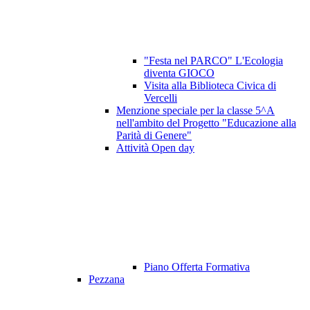
"Festa nel PARCO" L'Ecologia
diventa GIOCO
Visita alla Biblioteca Civica di
Vercelli
Menzione speciale per la classe 5^A
nell'ambito del Progetto "Educazione alla
Parità di Genere"
Attività Open day
Piano Offerta Formativa
Pezzana