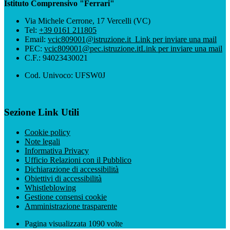
Istituto Comprensivo "Ferrari"
Via Michele Cerrone, 17 Vercelli (VC)
Tel:
+39 0161 211805
Email:
vcic809001@istruzione.it
Link per inviare una mail
PEC:
vcic809001@pec.istruzione.it
Link per inviare una mail
C.F.: 94023430021
Cod. Univoco: UFSW0J
Sezione Link Utili
Cookie policy
Note legali
Informativa Privacy
Ufficio Relazioni con il Pubblico
Dichiarazione di accessibilità
Obiettivi di accessibilità
Whistleblowing
Gestione consensi cookie
Amministrazione trasparente
Pagina visualizzata
1090
volte