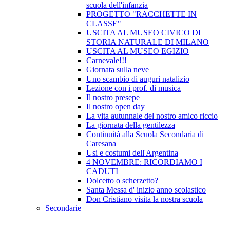
scuola dell'infanzia
PROGETTO "RACCHETTE IN
CLASSE"
USCITA AL MUSEO CIVICO DI
STORIA NATURALE DI MILANO
USCITA AL MUSEO EGIZIO
Carnevale!!!
Giornata sulla neve
Uno scambio di auguri natalizio
Lezione con i prof. di musica
Il nostro presepe
Il nostro open day
La vita autunnale del nostro amico riccio
La giornata della gentilezza
Continuità alla Scuola Secondaria di
Caresana
Usi e costumi dell'Argentina
4 NOVEMBRE: RICORDIAMO I
CADUTI
Dolcetto o scherzetto?
Santa Messa d' inizio anno scolastico
Don Cristiano visita la nostra scuola
Secondarie