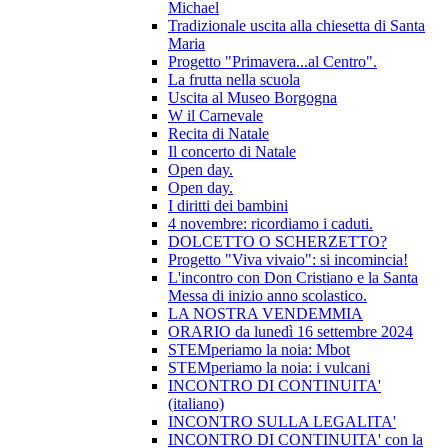
Michael
Tradizionale uscita alla chiesetta di Santa
Maria
Progetto "Primavera...al Centro".
La frutta nella scuola
Uscita al Museo Borgogna
W il Carnevale
Recita di Natale
Il concerto di Natale
Open day.
Open day.
I diritti dei bambini
4 novembre: ricordiamo i caduti.
DOLCETTO O SCHERZETTO?
Progetto "Viva vivaio": si incomincia!
L'incontro con Don Cristiano e la Santa
Messa di inizio anno scolastico.
LA NOSTRA VENDEMMIA
ORARIO da lunedì 16 settembre 2024
STEMperiamo la noia: Mbot
STEMperiamo la noia: i vulcani
INCONTRO DI CONTINUITA'
(italiano)
INCONTRO SULLA LEGALITA'
INCONTRO DI CONTINUITA' con la