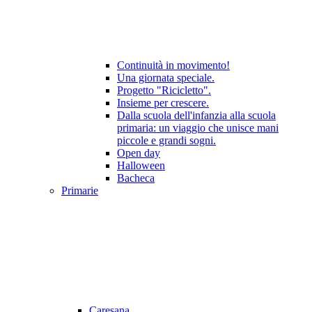
Continuità in movimento!
Una giornata speciale.
Progetto "Ricicletto".
Insieme per crescere.
Dalla scuola dell'infanzia alla scuola
primaria: un viaggio che unisce mani
piccole e grandi sogni.
Open day
Halloween
Bacheca
Primarie
Caresana