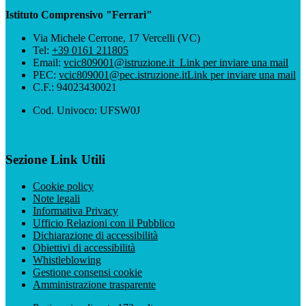
Istituto Comprensivo "Ferrari"
Via Michele Cerrone, 17 Vercelli (VC)
Tel:
+39 0161 211805
Email:
vcic809001@istruzione.it
Link per inviare una mail
PEC:
vcic809001@pec.istruzione.it
Link per inviare una mail
C.F.: 94023430021
Cod. Univoco: UFSW0J
Sezione Link Utili
Cookie policy
Note legali
Informativa Privacy
Ufficio Relazioni con il Pubblico
Dichiarazione di accessibilità
Obiettivi di accessibilità
Whistleblowing
Gestione consensi cookie
Amministrazione trasparente