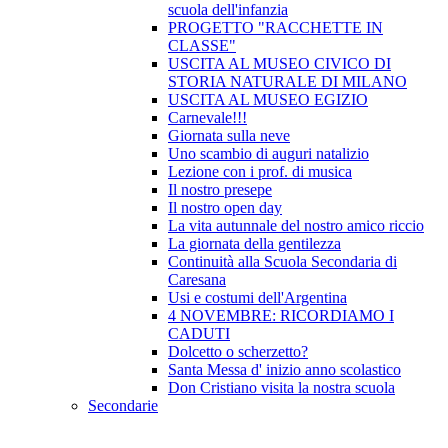
scuola dell'infanzia
PROGETTO "RACCHETTE IN
CLASSE"
USCITA AL MUSEO CIVICO DI
STORIA NATURALE DI MILANO
USCITA AL MUSEO EGIZIO
Carnevale!!!
Giornata sulla neve
Uno scambio di auguri natalizio
Lezione con i prof. di musica
Il nostro presepe
Il nostro open day
La vita autunnale del nostro amico riccio
La giornata della gentilezza
Continuità alla Scuola Secondaria di
Caresana
Usi e costumi dell'Argentina
4 NOVEMBRE: RICORDIAMO I
CADUTI
Dolcetto o scherzetto?
Santa Messa d' inizio anno scolastico
Don Cristiano visita la nostra scuola
Secondarie