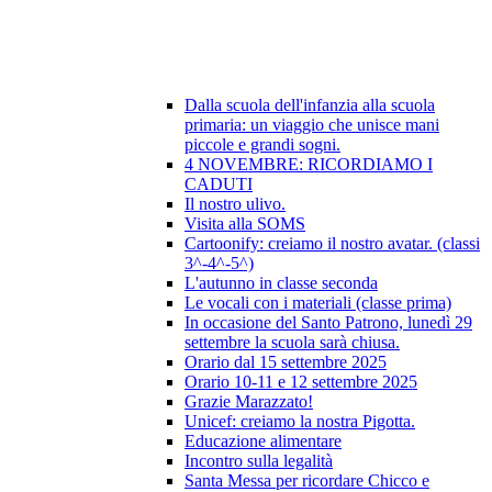
Dalla scuola dell'infanzia alla scuola
primaria: un viaggio che unisce mani
piccole e grandi sogni.
4 NOVEMBRE: RICORDIAMO I
CADUTI
Il nostro ulivo.
Visita alla SOMS
Cartoonify: creiamo il nostro avatar. (classi
3^-4^-5^)
L'autunno in classe seconda
Le vocali con i materiali (classe prima)
In occasione del Santo Patrono, lunedì 29
settembre la scuola sarà chiusa.
Orario dal 15 settembre 2025
Orario 10-11 e 12 settembre 2025
Grazie Marazzato!
Unicef: creiamo la nostra Pigotta.
Educazione alimentare
Incontro sulla legalità
Santa Messa per ricordare Chicco e