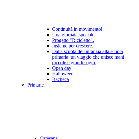
Continuità in movimento!
Una giornata speciale.
Progetto "Ricicletto".
Insieme per crescere.
Dalla scuola dell'infanzia alla scuola
primaria: un viaggio che unisce mani
piccole e grandi sogni.
Open day
Halloween
Bacheca
Primarie
Caresana