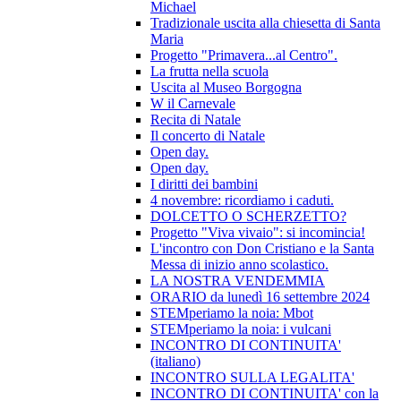
Michael
Tradizionale uscita alla chiesetta di Santa
Maria
Progetto "Primavera...al Centro".
La frutta nella scuola
Uscita al Museo Borgogna
W il Carnevale
Recita di Natale
Il concerto di Natale
Open day.
Open day.
I diritti dei bambini
4 novembre: ricordiamo i caduti.
DOLCETTO O SCHERZETTO?
Progetto "Viva vivaio": si incomincia!
L'incontro con Don Cristiano e la Santa
Messa di inizio anno scolastico.
LA NOSTRA VENDEMMIA
ORARIO da lunedì 16 settembre 2024
STEMperiamo la noia: Mbot
STEMperiamo la noia: i vulcani
INCONTRO DI CONTINUITA'
(italiano)
INCONTRO SULLA LEGALITA'
INCONTRO DI CONTINUITA' con la