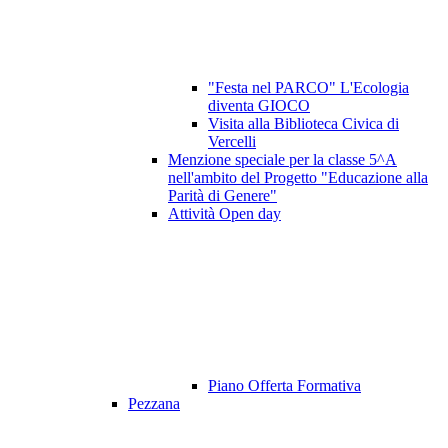
"Festa nel PARCO" L'Ecologia
diventa GIOCO
Visita alla Biblioteca Civica di
Vercelli
Menzione speciale per la classe 5^A
nell'ambito del Progetto "Educazione alla
Parità di Genere"
Attività Open day
Piano Offerta Formativa
Pezzana