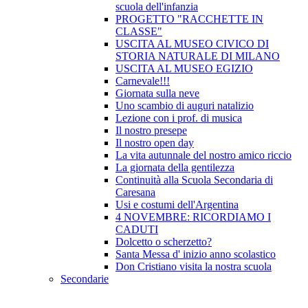
scuola dell'infanzia
PROGETTO "RACCHETTE IN
CLASSE"
USCITA AL MUSEO CIVICO DI
STORIA NATURALE DI MILANO
USCITA AL MUSEO EGIZIO
Carnevale!!!
Giornata sulla neve
Uno scambio di auguri natalizio
Lezione con i prof. di musica
Il nostro presepe
Il nostro open day
La vita autunnale del nostro amico riccio
La giornata della gentilezza
Continuità alla Scuola Secondaria di
Caresana
Usi e costumi dell'Argentina
4 NOVEMBRE: RICORDIAMO I
CADUTI
Dolcetto o scherzetto?
Santa Messa d' inizio anno scolastico
Don Cristiano visita la nostra scuola
Secondarie