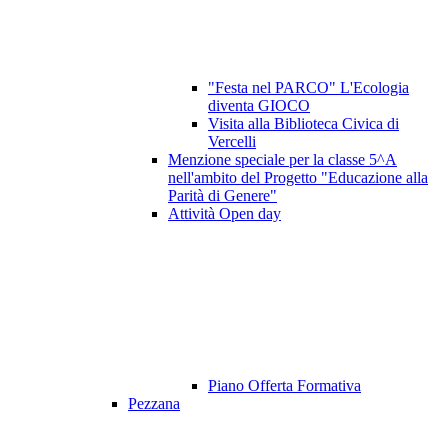
"Festa nel PARCO" L'Ecologia
diventa GIOCO
Visita alla Biblioteca Civica di
Vercelli
Menzione speciale per la classe 5^A
nell'ambito del Progetto "Educazione alla
Parità di Genere"
Attività Open day
Piano Offerta Formativa
Pezzana