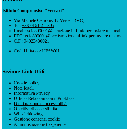
Istituto Comprensivo "Ferrari"
Via Michele Cerrone, 17 Vercelli (VC)
Tel:
+39 0161 211805
Email:
vcic809001@istruzione.it
Link per inviare una mail
PEC:
vcic809001@pec.istruzione.it
Link per inviare una mail
C.F.: 94023430021
Cod. Univoco: UFSW0J
Sezione Link Utili
Cookie policy
Note legali
Informativa Privacy
Ufficio Relazioni con il Pubblico
Dichiarazione di accessibilità
Obiettivi di accessibilità
Whistleblowing
Gestione consensi cookie
Amministrazione trasparente