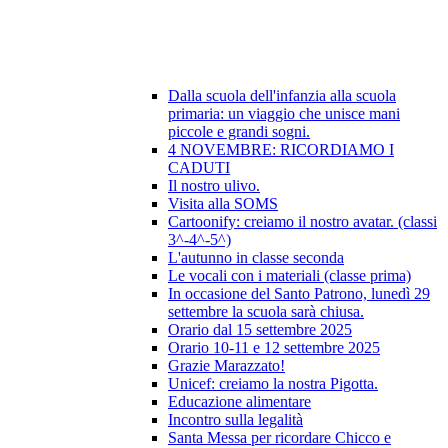
Dalla scuola dell'infanzia alla scuola
primaria: un viaggio che unisce mani
piccole e grandi sogni.
4 NOVEMBRE: RICORDIAMO I
CADUTI
Il nostro ulivo.
Visita alla SOMS
Cartoonify: creiamo il nostro avatar. (classi
3^-4^-5^)
L'autunno in classe seconda
Le vocali con i materiali (classe prima)
In occasione del Santo Patrono, lunedì 29
settembre la scuola sarà chiusa.
Orario dal 15 settembre 2025
Orario 10-11 e 12 settembre 2025
Grazie Marazzato!
Unicef: creiamo la nostra Pigotta.
Educazione alimentare
Incontro sulla legalità
Santa Messa per ricordare Chicco e