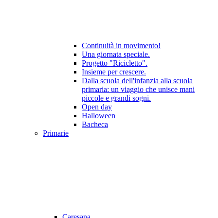
Continuità in movimento!
Una giornata speciale.
Progetto "Ricicletto".
Insieme per crescere.
Dalla scuola dell'infanzia alla scuola
primaria: un viaggio che unisce mani
piccole e grandi sogni.
Open day
Halloween
Bacheca
Primarie
Caresana