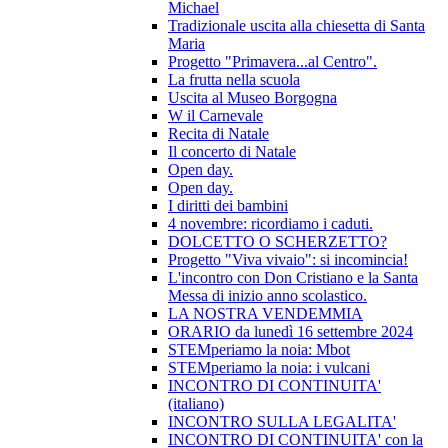
Michael
Tradizionale uscita alla chiesetta di Santa
Maria
Progetto "Primavera...al Centro".
La frutta nella scuola
Uscita al Museo Borgogna
W il Carnevale
Recita di Natale
Il concerto di Natale
Open day.
Open day.
I diritti dei bambini
4 novembre: ricordiamo i caduti.
DOLCETTO O SCHERZETTO?
Progetto "Viva vivaio": si incomincia!
L'incontro con Don Cristiano e la Santa
Messa di inizio anno scolastico.
LA NOSTRA VENDEMMIA
ORARIO da lunedì 16 settembre 2024
STEMperiamo la noia: Mbot
STEMperiamo la noia: i vulcani
INCONTRO DI CONTINUITA'
(italiano)
INCONTRO SULLA LEGALITA'
INCONTRO DI CONTINUITA' con la