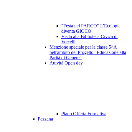
"Festa nel PARCO" L'Ecologia
diventa GIOCO
Visita alla Biblioteca Civica di
Vercelli
Menzione speciale per la classe 5^A
nell'ambito del Progetto "Educazione alla
Parità di Genere"
Attività Open day
Piano Offerta Formativa
Pezzana