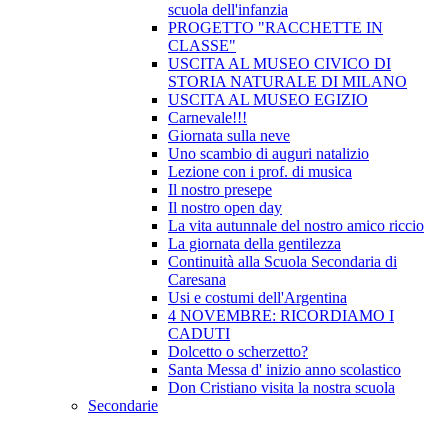
scuola dell'infanzia
PROGETTO "RACCHETTE IN
CLASSE"
USCITA AL MUSEO CIVICO DI
STORIA NATURALE DI MILANO
USCITA AL MUSEO EGIZIO
Carnevale!!!
Giornata sulla neve
Uno scambio di auguri natalizio
Lezione con i prof. di musica
Il nostro presepe
Il nostro open day
La vita autunnale del nostro amico riccio
La giornata della gentilezza
Continuità alla Scuola Secondaria di
Caresana
Usi e costumi dell'Argentina
4 NOVEMBRE: RICORDIAMO I
CADUTI
Dolcetto o scherzetto?
Santa Messa d' inizio anno scolastico
Don Cristiano visita la nostra scuola
Secondarie