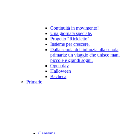
Continuità in movimento!
Una giornata speciale.
Progetto "Ricicletto".
Insieme per crescere.
Dalla scuola dell'infanzia alla scuola
primaria: un viaggio che unisce mani
piccole e grandi sogni.
Open day
Halloween
Bacheca
Primarie
Caresana