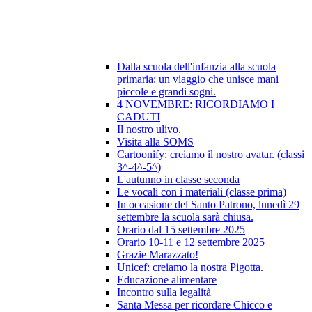
Dalla scuola dell'infanzia alla scuola
primaria: un viaggio che unisce mani
piccole e grandi sogni.
4 NOVEMBRE: RICORDIAMO I
CADUTI
Il nostro ulivo.
Visita alla SOMS
Cartoonify: creiamo il nostro avatar. (classi
3^-4^-5^)
L'autunno in classe seconda
Le vocali con i materiali (classe prima)
In occasione del Santo Patrono, lunedì 29
settembre la scuola sarà chiusa.
Orario dal 15 settembre 2025
Orario 10-11 e 12 settembre 2025
Grazie Marazzato!
Unicef: creiamo la nostra Pigotta.
Educazione alimentare
Incontro sulla legalità
Santa Messa per ricordare Chicco e