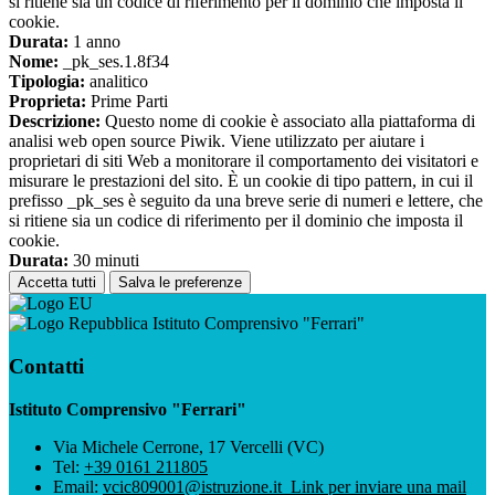
si ritiene sia un codice di riferimento per il dominio che imposta il
cookie.
Durata:
1 anno
Nome:
_pk_ses.1.8f34
Tipologia:
analitico
Proprieta:
Prime Parti
Descrizione:
Questo nome di cookie è associato alla piattaforma di
analisi web open source Piwik. Viene utilizzato per aiutare i
proprietari di siti Web a monitorare il comportamento dei visitatori e
misurare le prestazioni del sito. È un cookie di tipo pattern, in cui il
prefisso _pk_ses è seguito da una breve serie di numeri e lettere, che
si ritiene sia un codice di riferimento per il dominio che imposta il
cookie.
Durata:
30 minuti
Accetta tutti
Salva le preferenze
Istituto Comprensivo "Ferrari"
Contatti
Istituto Comprensivo "Ferrari"
Via Michele Cerrone, 17 Vercelli (VC)
Tel:
+39 0161 211805
Email:
vcic809001@istruzione.it
Link per inviare una mail