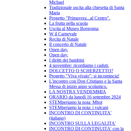
Michael
Tradizionale uscita alla chiesetta di Santa
Maria
Progetto "Primavera...al Centro".
La frutta nella scuola
Uscita al Museo Borgogna
W il Carnevale
Recita di Natale
Il concerto di Natale
Open day.
Open day.
I diritti dei bambini
4 novembre: ricordiamo i caduti.
DOLCETTO O SCHERZETTO?
Progetto "Viva vivaio": si incomincia!
L'incontro con Don Cristiano e la Santa
Messa di inizio anno scolastico.
LA NOSTRA VENDEMMIA
ORARIO da lunedì 16 settembre 2024
STEMperiamo la noia: Mbot
STEMperiamo la noia: i vulcani
INCONTRO DI CONTINUITA'
(italiano)
INCONTRO SULLA LEGALITA'
INCONTRO DI CONTINUITA' con la