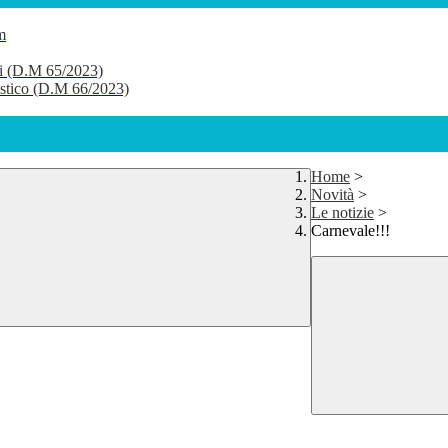
m
li (D.M 65/2023)
lastico (D.M 66/2023)
Home
>
Novità
>
Le notizie
>
Carnevale!!!