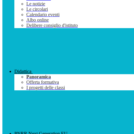
Le notizie
Le circolari
Calendario eventi
Albo online
Delibere consiglio d'istituto
Didattica
Panoramica
Offerta formativa
I progetti delle classi
PNRR Next Generation EU